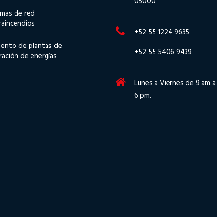
05000
emas de red
raincendios
+52 55 1224 9635
ento de plantas de
+52 55 5406 9439
ración de energías
Lunes a Viernes de 9 am a
6 pm.