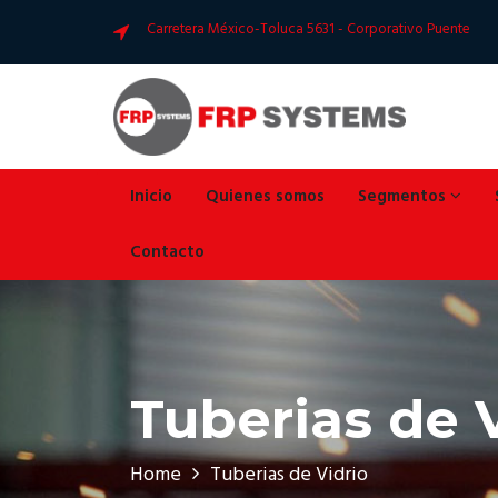
Carretera México-Toluca 5631 - Corporativo Puente
Inicio
Quienes somos
Segmentos
Contacto
Tuberias de 
Home
Tuberias de Vidrio