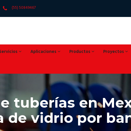
(55) 50849467
Servicios
Aplicaciones
Productos
Proyectos
e tuberías en Mex
a de vidrio por b