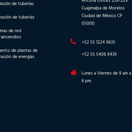
Ancona Offices 228-229
lación de tuberías
Cuajimalpa de Morelos
Ciudad de México CP
ración de tuberías
05000
emas de red
raincendios
+52 55 1224 9635
ento de plantas de
+52 55 5406 9439
ración de energías
Lunes a Viernes de 9 am a
6 pm.