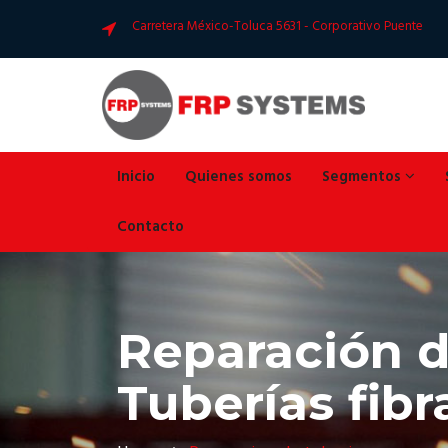
Carretera México-Toluca 5631 - Corporativo Puente
Inicio
Quienes somos
Segmentos
Contacto
Reparación d
Tuberías fibr