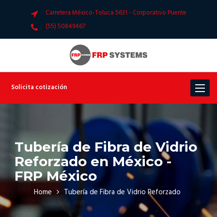
Carretera México-Toluca 5631 - Corporativo Puente
(55) 50849467
Solicita cotización
Toggle
navigat
Tubería de Fibra de Vidrio
Reforzado en México -
FRP México
Home
Tubería de Fibra de Vidrio Reforzado