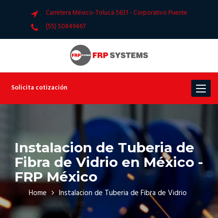
Carretera México-Toluca 5631 - Corporativo Puente
(55) 50849467
Solicita cotización
Toggle
navigat
Instalacion de Tuberia de
Fibra de Vidrio en México -
FRP México
Home
Instalacion de Tuberia de Fibra de Vidrio